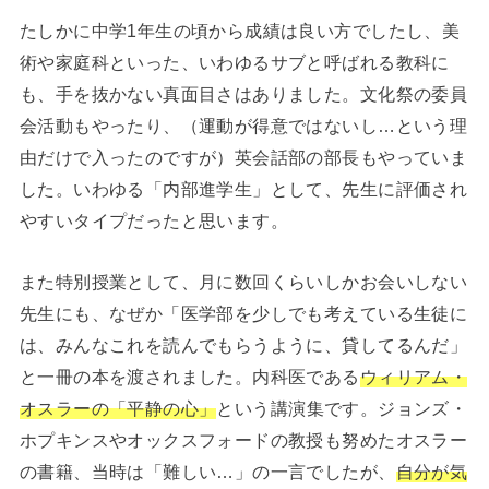
たしかに中学1年生の頃から成績は良い方でしたし、美
術や家庭科といった、いわゆるサブと呼ばれる教科に
も、手を抜かない真面目さはありました。文化祭の委員
会活動もやったり、（運動が得意ではないし…という理
由だけで入ったのですが）英会話部の部長もやっていま
した。いわゆる「内部進学生」として、先生に評価され
やすいタイプだったと思います。
また特別授業として、月に数回くらいしかお会いしない
先生にも、なぜか「医学部を少しでも考えている生徒に
は、みんなこれを読んでもらうように、貸してるんだ」
と一冊の本を渡されました。内科医である
ウィリアム・
オスラーの「平静の心」
という講演集です。ジョンズ・
ホプキンスやオックスフォードの教授も努めたオスラー
の書籍、当時は「難しい…」の一言でしたが、
自分が気