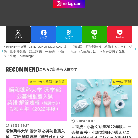
ポスト
シェア
はてブ
送る
Pocket
<strong>一会塾(ICHIE-JUKU) MEDICAL 提
【第3回】医学部時代、想像することもでき
供 医学部受験 誌上講義 ―面接・小論
なかった生活とは ～白井沙良子先生
文・生物―</strong>
RECOMMEND
メディカル英語・英単語
Newsの更新
2024.10.08
2022.06.17
～面接・小論文対策2022年版～ 一
昭和薬科大学 薬学部 公募制推薦入
会塾 面接・小論文講師が選んだこ
試 英語 解答速報（解説付き）令
れだけはおさえておくべき重大[10