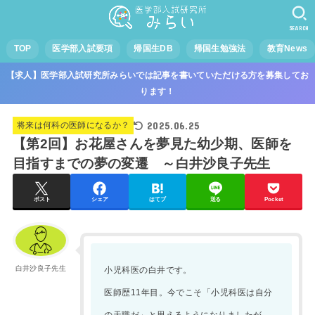
SEARCH
TOP
医学部入試要項
帰国生DB
帰国生勉強法
教育News
【求人】医学部入試研究所みらいでは記事を書いていただける方を募集してお
ります！
2025.06.25
将来は何科の医師になるか？
【第2回】お花屋さんを夢見た幼少期、医師を
目指すまでの夢の変遷 ～白井沙良子先生
ポスト
シェア
はてブ
送る
Pocket
白井沙良子先生
小児科医の白井です。
医師歴11年目。今でこそ「小児科医は自分
の天職だ」と思えるようになりましたが、