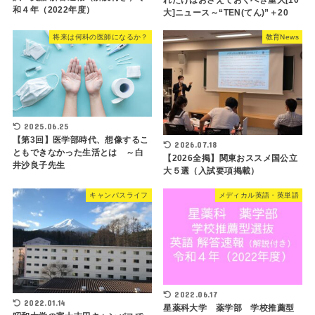
和４年（2022年度）
大]ニュース～“TEN(てん)”＋20
将来は何科の医師になるか？
教育News
2025.06.25
【第3回】医学部時代、想像するこ
2026.07.18
ともできなかった生活とは ～白
【2026全掲】関東おススメ国公立
井沙良子先生
大５選（入試要項掲載）
キャンパスライフ
メディカル英語・英単語
2022.06.17
2022.01.14
星薬科大学 薬学部 学校推薦型