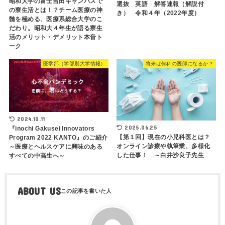
昭和大学の富士吉田キャンパスで
選抜 英語 解答速報（解説付
の寮生活とは！？チーム医療の神
き） 令和４年（2022年度）
髄を極める、医療系総合大学のこ
だわり。昭和大４年生が語る寮生
活のメリット・デメリット本音ト
ーク
医学部（学部別大学情報）
将来は何科の医師になるか？
2024.10.11
2025.06.25
『inochi Gakusei Innovators
【第１回】現在の小児科医とは？
Program 2022 KANTO』のご紹介
オンライン診療や執筆業、多様化
～医療とヘルスケアに興味のある
した仕事！ ～白井沙良子先生
すべての中高生へ～
ABOUT US