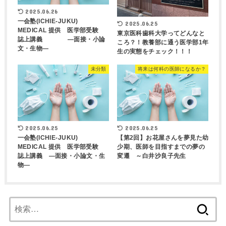
2025.06.26
一会塾(ICHIE-JUKU)
2025.06.25
MEDICAL 提供 医学部受験
東京医科歯科大学ってどんなと
誌上講義 ―面接・小論
ころ？！教養部に通う医学部1年
文・生物―
生の実態をチェック！！！
未分類
将来は何科の医師になるか？
2025.06.25
2025.06.25
一会塾(ICHIE-JUKU)
【第2回】お花屋さんを夢見た幼
MEDICAL 提供 医学部受験
少期、医師を目指すまでの夢の
誌上講義 ―面接・小論文・生
変遷 ～白井沙良子先生
物―
検
索: