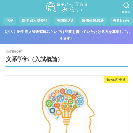
SEARCH
TOP
医学部入試要項
帰国生DB
帰国生勉強法
教育News
【求人】医学部入試研究所みらいでは記事を書いていただける方を募集してお
ります！
文系学部（入試概論）
Newsの更新