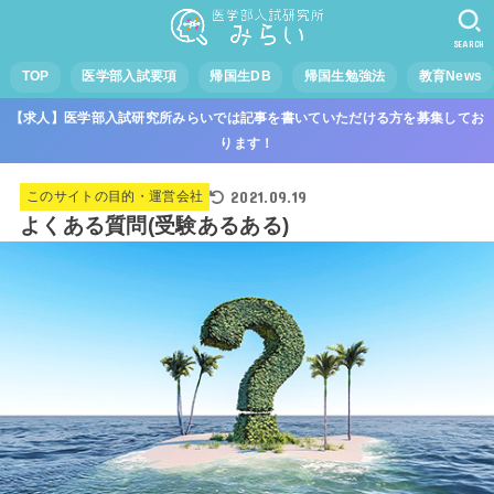
SEARCH
TOP
医学部入試要項
帰国生DB
帰国生勉強法
教育News
【求人】医学部入試研究所みらいでは記事を書いていただける方を募集してお
ります！
2021.09.19
このサイトの目的・運営会社
よくある質問(受験あるある)