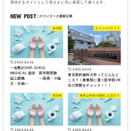
発信するサイトとして皆さまと共に成長して参ります。
NEW POST
未分類
キャンパスライフ
2025.06.26
一会塾(ICHIE-JUKU)
2025.06.25
MEDICAL 提供 医学部受験
東京医科歯科大学ってどんなと
誌上講義 ―面接・小論
ころ？！教養部に通う医学部1年
文・生物―
生の実態をチェック！！！
未分類
将来は何科の医師になるか？
2025.06.25
2025.06.25