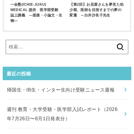
一会塾(ICHIE-JUKU)
【第2回】お花屋さんを夢見た幼
MEDICAL 提供 医学部受験
少期、医師を目指すまでの夢の
誌上講義 ―面接・小論文・生
変遷 ～白井沙良子先生
物―
検
索:
最近の投稿
帰国生・IB生・インター生向け受験ニュース週報
週刊 教育・大学受験・医学部入試レポート（2026
年7月26日〜8月1日発表分）