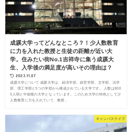
成蹊大学ってどんなところ？！少人数教育
に力を入れた教授と生徒の距離が近い大
学。住みたい街No.1吉祥寺に集う成蹊大
生、入学後の満足度が高いその理由は？
2023.11.07
成蹊大学について 成蹊大学は、経済学部、経営学部、文学部、法学
部、理工学部と5つの学部から構成されている大学です。 人数は800
0人弱と中規模の大学となっています。このため大学の特色として少
人数教育に力を入れていて、教授...
キャンパスライフ