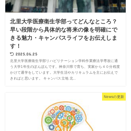
北里大学医療衛生学部ってどんなところ？
早い段階から具体的な将来の像を明確にで
きる魅力・キャンパスライフをお伝えしま
す！
2025.06.25
北里大学医療衛生学部リハビリテーション学科作業療法学専攻に通
う大学1年生のぽんぽんです。神奈川県で育ち、実家から４０分程度
かけて通学をしています。大学生活やカリキュラムを主にお伝えで
きればと思います。 キャンパス立地 北...
Newsの更新