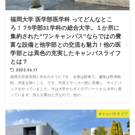
福岡大学 医学部医学科 ってどんなとこ
ろ！？9学部31学科の総合大学。１か所に
集約された”ワンキャンパス”ならではの豊
富な設備と他学部との交流も魅力！他の医
学部とは異色の充実したキャンパスライフ
とは？
2022.06.17
福岡大学医学部1 年生のそうたです。出身は関東で、趣味は野球観
戦、洋楽を聞くこと、です。中高とサッカー部に所属し、サイドバ
ックをやっていました。今は大学からすぐのアパートから大学に通
っています。浪人を重ねた方なので、他の...
キャンパスライフ