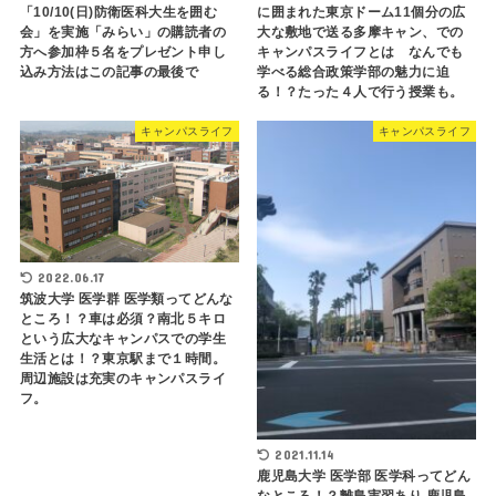
「10/10(日)防衛医科大生を囲む
に囲まれた東京ドーム11個分の広
会」を実施「みらい」の購読者の
大な敷地で送る多摩キャン、での
方へ参加枠５名をプレゼント申し
キャンパスライフとは なんでも
込み方法はこの記事の最後で
学べる総合政策学部の魅力に迫
る！？たった４人で行う授業も。
キャンパスライフ
キャンパスライフ
2022.06.17
筑波大学 医学群 医学類ってどんな
ところ！？車は必須？南北５キロ
という広大なキャンパスでの学生
生活とは！？東京駅まで１時間。
周辺施設は充実のキャンパスライ
フ。
2021.11.14
鹿児島大学 医学部 医学科ってどん
なところ！？離島実習あり 鹿児島