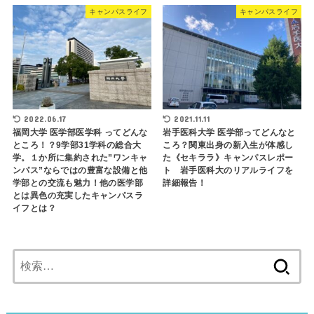
キャンパスライフ
キャンパスライフ
2022.06.17
2021.11.11
福岡大学 医学部医学科 ってどんな
岩手医科大学 医学部ってどんなと
ところ！？9学部31学科の総合大
ころ？関東出身の新入生が体感し
学。１か所に集約された”ワンキャ
た《セキララ》キャンパスレポー
ンパス”ならではの豊富な設備と他
ト 岩手医科大のリアルライフを
学部との交流も魅力！他の医学部
詳細報告！
とは異色の充実したキャンパスラ
イフとは？
検
索: