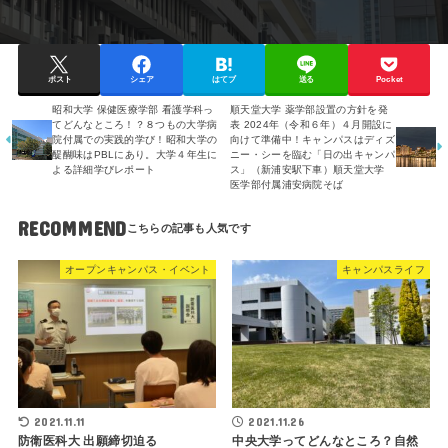
ポスト
シェア
はてブ
送る
Pocket
昭和大学 保健医療学部 看護学科っ
順天堂大学 薬学部設置の方針を発
てどんなところ！？８つもの大学病
表 2024年（令和６年）４月開設に
院付属での実践的学び！昭和大学の
向けて準備中！キャンパスはディズ
醍醐味はPBLにあり。大学４年生に
ニー・シーを臨む「日の出キャンパ
よる詳細学びレポート
ス」（新浦安駅下車）順天堂大学
医学部付属浦安病院そば
RECOMMEND
オープンキャンパス・イベント
キャンパスライフ
2021.11.11
2021.11.26
防衛医科大 出願締切迫る
中央大学ってどんなところ？自然