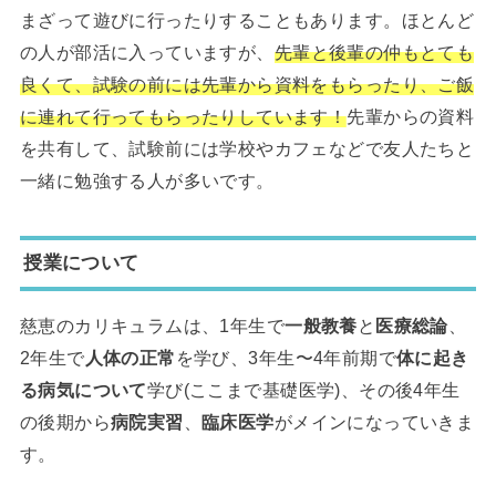
まざって遊びに行ったりすることもあります。ほとんど
の人が部活に入っていますが、
先輩と後輩の仲もとても
良くて、試験の前には先輩から資料をもらったり、ご飯
に連れて行ってもらったりしています！
先輩からの資料
を共有して、試験前には学校やカフェなどで友人たちと
一緒に勉強する人が多いです。
授業について
慈恵のカリキュラムは、1年生で
一般教養
と
医療総論
、
2年生で
人体の正常
を学び、3年生〜4年前期で
体に起き
る病気について
学び(ここまで基礎医学)、その後4年生
の後期から
病院実習
、
臨床医学
がメインになっていきま
す。