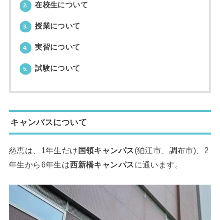
在校生について
2.
授業について
3.
実習について
4.
試験について
5.
キャンパスについて
慈恵は、1年生だけ
国領キャンパス
(狛江市、調布市)、2
年生から6年生は
西新橋キャンパス
に通います。