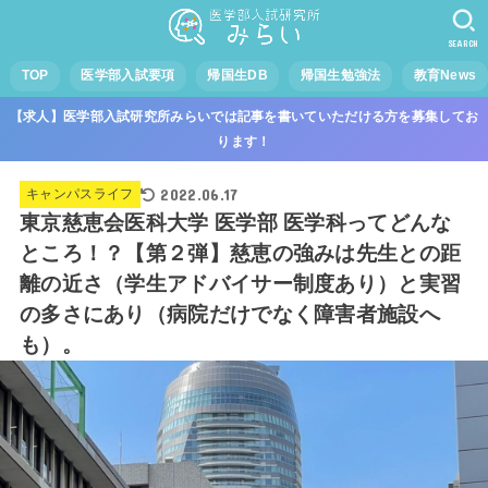
SEARCH
TOP
医学部入試要項
帰国生DB
帰国生勉強法
教育News
【求人】医学部入試研究所みらいでは記事を書いていただける方を募集してお
ります！
2022.06.17
キャンパスライフ
東京慈恵会医科大学 医学部 医学科ってどんな
ところ！？【第２弾】慈恵の強みは先生との距
離の近さ（学生アドバイサー制度あり）と実習
の多さにあり（病院だけでなく障害者施設へ
も）。