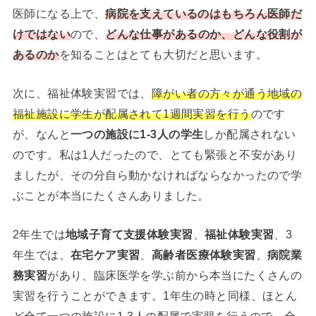
医師になる上で、
病院を支えているのはもちろん医師だ
けではない
ので、
どんな仕事があるのか、どんな役割が
あるのか
を知ることはとても大切だと思います。
次に、福祉体験実習では、
障がい者の方々が通う地域の
福祉施設に学生が配属されて1週間実習を行う
のです
が、なんと
一つの施設に1-3人の学生
しか配属されない
のです。私は1人だったので、とても緊張と不安があり
ましたが、その分自ら動かなければならなかったので学
ぶことが本当にたくさんありました。
2年生では
地域子育て支援体験実習
、
福祉体験実習
、3
年生では、
在宅ケア実習
、
高齢者医療体験実習
、
病院業
務実習
があり、臨床医学を学ぶ前から本当にたくさんの
実習を行うことができます。1年生の時と同様、ほとん