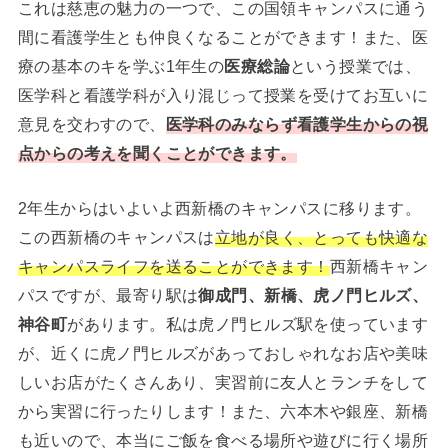
これは慈恵の魅力の一つで、この国領キャンパスに通う
間に看護学生とも仲良くなることができます！また、医
療の基本のキを学ぶ1年生の
医療総論
という授業では、
医学科と看護学科が入り混じって授業を受けてお互いに
意見を交わすので、
医学科のみならず看護学生からの視
点からの考えを聞くことができます。
2年生からはいよいよ西新橋のキャンパスに移ります。
この西新橋のキャンパスは
立地が良く、とっても快適な
キャンパスライフを送ることができます！
西新橋キャン
パスですが、最寄り駅は
御成門、新橋、虎ノ門ヒルズ、
神谷町
があります。私は虎ノ門ヒルズ駅を使っています
が、近くに虎ノ門ヒルズがあっておしゃれなお店や美味
しいお店がたくさんあり、実習前に友人とランチをして
から実習に行ったりします！また、六本木や銀座、新橋
も近いので、本当にご飯を食べる場所や遊びに行く場所