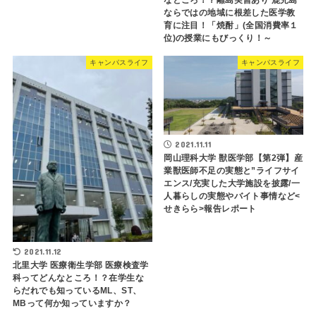
ならではの地域に根差した医学教
育に注目！「焼酎」(全国消費率１
位)の授業にもびっくり！～
キャンパスライフ
キャンパスライフ
2021.11.11
岡山理科大学 獣医学部【第2弾】産
業獣医師不足の実態と”ライフサイ
エンス/充実した大学施設を披露/一
人暮らしの実態やバイト事情など<
せきらら>報告レポート
2021.11.12
北里大学 医療衛生学部 医療検査学
科ってどんなところ！？在学生な
らだれでも知っているML、ST、
MBって何か知っていますか？