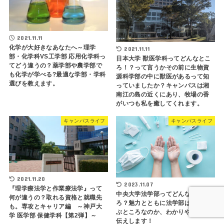
2021.11.11
化学が大好きなあなたへ～理学
2021.11.11
部・化学科VS工学部 応用化学科っ
日本大学 獣医学科ってどんなとこ
てどう違うの？薬学部や農学部で
ろ！？って言うかその前に生物資
も化学が学べる?最適な学部・学科
源科学部の中に獣医があるって知
選びを教えます。
っていましたか？キャンパスは湘
南江の島の近くにあり、牧場の香
がいつも私を癒してくれます。
キャンパスライフ
キャンパスライフ
2021.11.20
2023.11.07
『理学療法学と作業療法学』って
中央大学法学部ってどんなとこ
何が違うの？取れる資格と就職先
ろ？魅力とともに法学部は何を学
も。専攻とキャリア編 ～神戸大
ぶところなのか、わかりやすくお
学 医学部 保健学科【第2弾】～
伝えします！