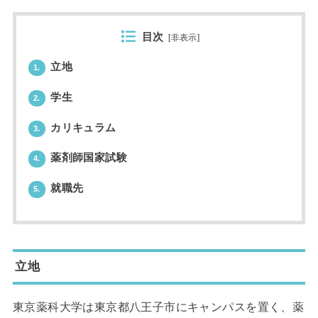
目次
[
非表示
]
立地
1.
学生
2.
カリキュラム
3.
薬剤師国家試験
4.
就職先
5.
立地
東京薬科大学は東京都八王子市にキャンパスを置く、薬