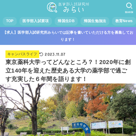
SEARCH
TOP
医学部入試要項
帰国生DB
帰国生勉強法
教育News
【求人】医学部入試研究所みらいでは記事を書いていただける方を募集してお
ります！
2023.11.07
キャンパスライフ
東京薬科大学ってどんなところ？！2020年に創
立140年を迎えた歴史ある大学の薬学部で過ご
す充実した６年間を語ります！