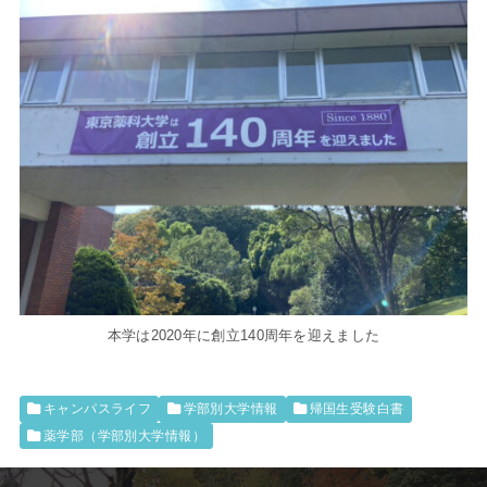
本学は2020年に創立140周年を迎えました
キャンパスライフ
学部別大学情報
帰国生受験白書
薬学部（学部別大学情報）