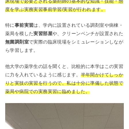
床現場で必要とされる薬剤師の基本的な知識・技能・態
度を学ぶ実務実習事前学習/実習が行われます。
特に
事前実習
は、学内に設置されている調剤室や病棟・
薬局を模した
実習部屋
や、クリーンベンチが設置された
無菌調剤室
で実際の臨床現場をシミュレーションしなが
ら学習します。
他大学の薬学生の話を聞くと、比較的に本学はこの実習
に力を入れているように感じます。
半年間かけてしっか
りと実技の実習を行うので、私は十分に準備した状態で
薬局や病院での実務実習に臨めました。