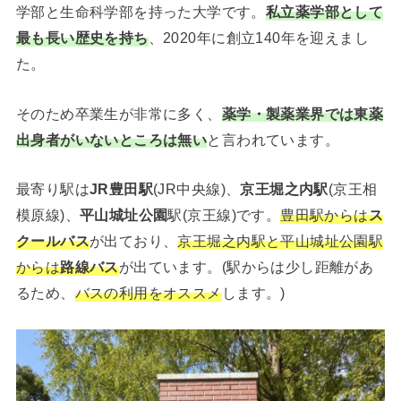
学部と生命科学部を持った大学です。
私立薬学部として
最も長い歴史を持ち
、2020年に創立140年を迎えまし
た。
そのため卒業生が非常に多く、
薬学・製薬業界では東薬
出身者がいないところは無い
と言われています。
最寄り駅は
JR豊田駅
(JR中央線)、
京王堀之内駅
(京王相
模原線)、
平山城址公園
駅(京王線)です。
豊田駅からは
ス
クールバス
が出ており、
京王堀之内駅と平山城址公園駅
からは
路線バス
が出ています。(駅からは少し距離があ
るため、
バスの利用をオススメ
します。)