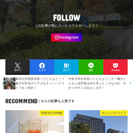
FOLLOW
ポスト
シェア
はてブ
送る
Pocket
麻布大学獣医学部ってどんなとこ？
中央大学法学部ってどんなところ？魅力と
魅力や学生のリアルなキャンパスラ
ともに法学部は何を学ぶところなのか、わ
イフをご紹介！
かりやすくお伝えします！
RECOMMEND
学部別大学情報
キャンパスライフ