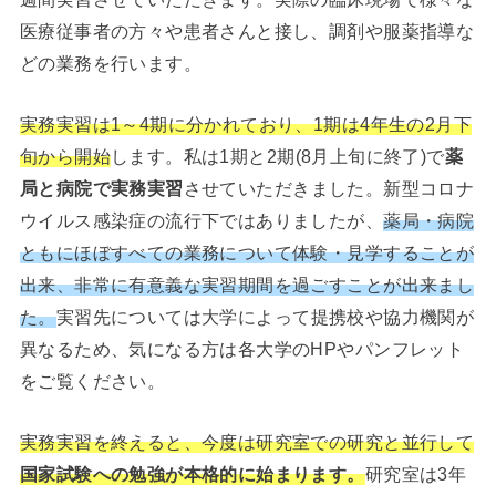
医療従事者の方々や患者さんと接し、調剤や服薬指導な
どの業務を行います。
実務実習は1～4期に分かれており、1期は4年生の2月下
旬から開始
します。私は1期と2期(8月上旬に終了)で
薬
局と病院で実務実習
させていただきました。新型コロナ
ウイルス感染症の流行下ではありましたが、
薬局・病院
ともにほぼすべての業務について体験・見学することが
出来、非常に有意義な実習期間を過ごすことが出来まし
た。
実習先については大学によって提携校や協力機関が
異なるため、気になる方は各大学のHPやパンフレット
をご覧ください。
実務実習を終えると、今度は研究室での研究と並行して
国家試験への勉強が本格的に始まります。
研究室は3年