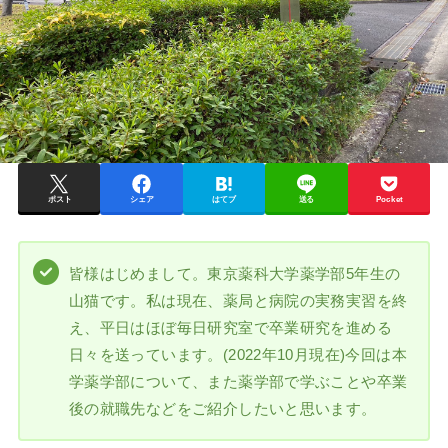
ポスト
シェア
はてブ
送る
Pocket
皆様はじめまして。東京薬科大学薬学部5年生の
山猫です。私は現在、薬局と病院の実務実習を終
え、平日はほぼ毎日研究室で卒業研究を進める
日々を送っています。(2022年10月現在)今回は本
学薬学部について、また薬学部で学ぶことや卒業
後の就職先などをご紹介したいと思います。