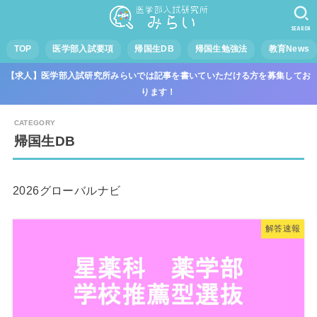
SEARCH
TOP
医学部入試要項
帰国生DB
帰国生勉強法
教育News
【求人】医学部入試研究所みらいでは記事を書いていただける方を募集してお
ります！
帰国生DB
2026グローバルナビ
解答速報