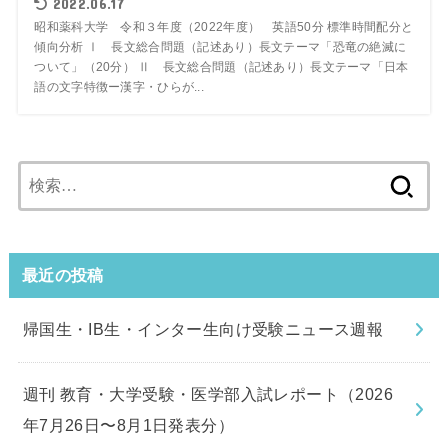
2022.06.17
昭和薬科大学 令和３年度（2022年度） 英語50分 標準時間配分と
傾向分析 Ⅰ 長文総合問題（記述あり）長文テーマ「恐竜の絶滅に
ついて」（20分） Ⅱ 長文総合問題（記述あり）長文テーマ「日本
語の文字特徴ー漢字・ひらが...
検
索:
最近の投稿
帰国生・IB生・インター生向け受験ニュース週報
週刊 教育・大学受験・医学部入試レポート（2026
年7月26日〜8月1日発表分）