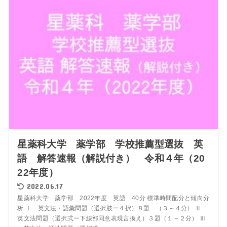
星薬科大学 薬学部 学校推薦型選抜 英
語 解答速報（解説付き） 令和４年（20
22年度）
2022.06.17
星薬科大学 薬学部 2022年度 英語 40分 標準時間配分と傾向分
析 Ⅰ 英文法・語彙問題（選択肢ー４択）８題 （３～４分） Ⅱ
英文法問題（選択式ー下線部同意表現言換え）３題（１～２分） Ⅲ