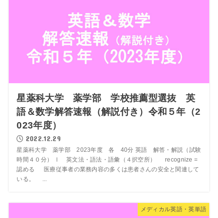
星薬科大学 薬学部 学校推薦型選抜 英
語＆数学解答速報（解説付き）令和５年（2
023年度）
2022.12.29
星薬科大学 薬学部 2023年度 各 40分 英語 解答・解説（試験
時間４０分） Ⅰ 英文法・語法・語彙（４択空所） recognize =
認める 医療従事者の業務内容の多くは患者さんの安全と関連して
いる。 ...
メディカル英語・英単語