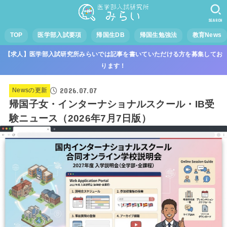
SEARCH
TOP
医学部入試要項
帰国生DB
帰国生勉強法
教育News
【求人】医学部入試研究所みらいでは記事を書いていただける方を募集してお
ります！
2026.07.07
Newsの更新
帰国子女・インターナショナルスクール・IB受
験ニュース（2026年7月7日版）