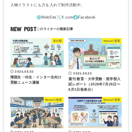
人物イラストにも力を入れて制作活動中。
NEW POST
未分類
Newsの更新
2026.08.02
2026.08.02
帰国生・IB生・インター生向け
週刊 教育・大学受験・医学部入
受験ニュース週報
試レポート（2026年7月26日〜
8月1日発表分）
Newsの更新
Newsの更新