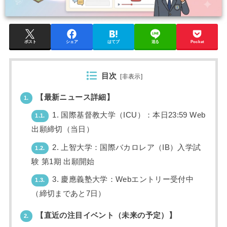
ポスト
シェア
はてブ
送る
Pocket
目次
[
非表示
]
【最新ニュース詳細】
1.
1. 国際基督教大学（ICU）：本日23:59 Web
1.1.
出願締切（当日）
2. 上智大学：国際バカロレア（IB）入学試
1.2.
験 第1期 出願開始
3. 慶應義塾大学：Webエントリー受付中
1.3.
（締切まであと7日）
【直近の注目イベント（未来の予定）】
2.