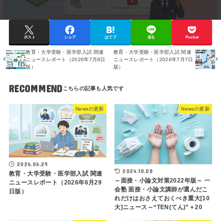
ポスト
シェア
はてブ
送る
Pocket
教育・大学受験・医学部入試 関連
教育・大学受験・医学部入試 関連
ニュースレポート（2026年7月8日
ニュースレポート（2026年7月7日
版）
版）
RECOMMEND
Newsの更新
Newsの更新
2026.06.29
2024.10.08
教育・大学受験・医学部入試 関連
～面接・小論文対策2022年版～ 一
ニュースレポート（2026年6月29
会塾 面接・小論文講師が選んだこ
日版）
れだけはおさえておくべき重大[10
大]ニュース～“TEN(てん)”＋20