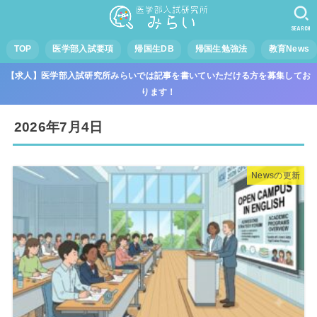
SEARCH
TOP
医学部入試要項
帰国生DB
帰国生勉強法
教育News
【求人】医学部入試研究所みらいでは記事を書いていただける方を募集してお
ります！
2026年7月4日
Newsの更新